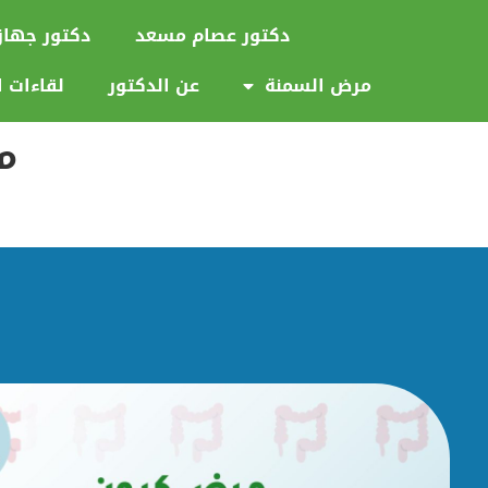
دكتور عصام مسعد
دكتور جها
مرض السمنة
عن الدكتور
لقاءات ا
م