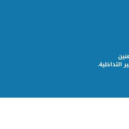
نين
التداخلية.