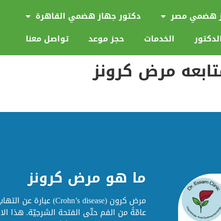
ز هضمي مصر
دكتور جهاز هضمي القاهرة
لدكتور
الخدمات
حجز موعد
تواصل معنا
تابعه مرض كرونز
ما هو مرض كرونز
مرض كرون (Crohn’s disease
عامّةً من الفم حتّى الفتحة الشرجيّة. هذا 