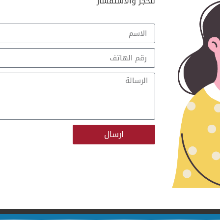
للحجز والاستفسار
ارسال