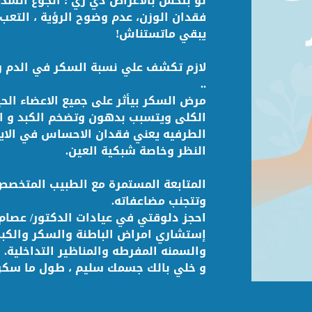
لو بتحس بالاعراض دي زي : الجوع الشدي
فقدان الوزن، عدم وضوح الرؤية ، التعب
يبقي ماتستناش!
لازم تكشف علي نسبة السكر في الدم و
..
مرض السكر بيأثر على جميع الاعضاء ال
الكلى ويتسبب بدهون وتضخم الكبد و ا
الطرفيه يعني فقدان الاحساس في الايدي
النظر وخاصة شبكية العين.
المتابعة المستمرة مع الطبيب المتخص
وتتجنب مضاعفاته.
احجز دلوقتي في عيادات الدكتور/ عصام
إستشاري امراض الباطنة والسكر والكب
والسمنه المفرطه والمناظير التداخلية.
و خلي بالك جسمك سليم ، طول ما سك