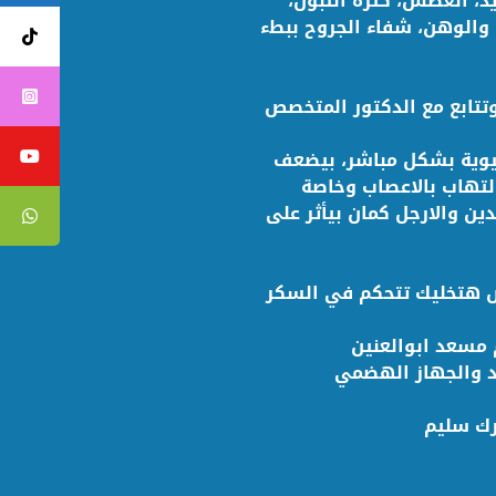
د، العطش، كثرة التبول،
 والوهن، شفاء الجروح ببطء
تتابع مع الدكتور المتخصص
حيوية بشكل مباشر، بيضعف
لتهاب بالاعصاب وخاصة
ن والارجل كمان بيأثر على
ص هتخليك تتحكم في السكر
 مسعد ابوالعنين
د والجهاز الهضمي
رك سليم